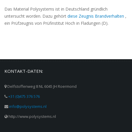
Das Material Polysystems ist in Deutschland gründlich
untersucht worden. Dazu gehört
diese Zeugnis Brandverhalten
,
ein Prüfzeugnis von Prüfinstitut Hoch in Fladungen (D).
KONTAKT-DATEN:
Delfstoffenweg 8 NL 6045 JH Roermond
+31 (0)475 376 576
info@polysystems.nl
http://www.polysystems.nl