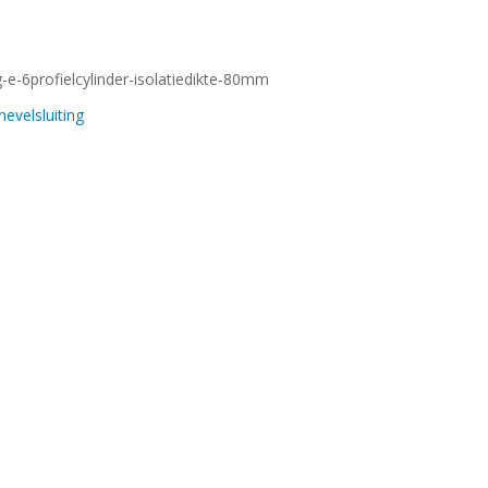
-e-6profielcylinder-isolatiedikte-80mm
nevelsluiting