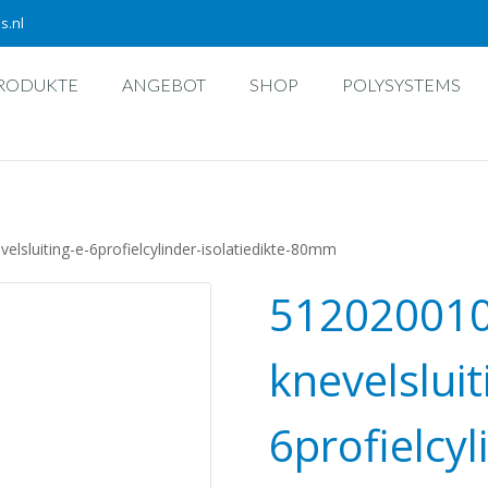
s.nl
RODUKTE
ANGEBOT
SHOP
POLYSYSTEMS
lsluiting-e-6profielcylinder-isolatiedikte-80mm
512020010
knevelsluit
6profielcyl