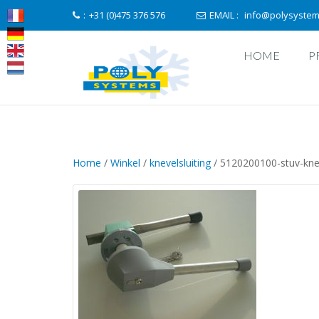
:
+31 (0)475 376 576
EMAIL :
info@polysystem
HOME
P
Home
/
Winkel
/
knevelsluiting
/ 5120200100-stuv-kneve