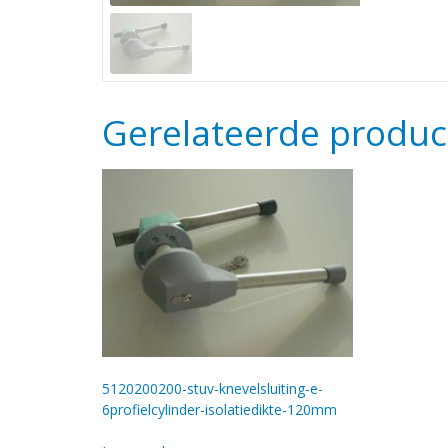
Gerelateerde produc
5120200200-stuv-knevelsluiting-e-
6profielcylinder-isolatiedikte-120mm