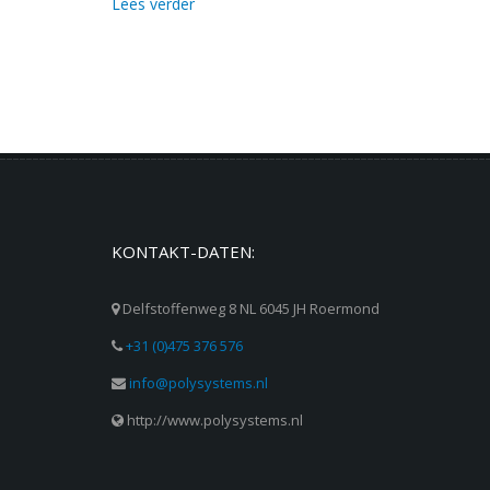
Lees verder
KONTAKT-DATEN:
Delfstoffenweg 8 NL 6045 JH Roermond
+31 (0)475 376 576
info@polysystems.nl
http://www.polysystems.nl