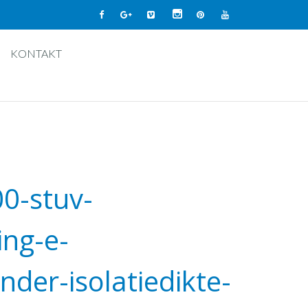
KONTAKT
0-stuv-
ing-e-
inder-isolatiedikte-