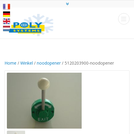
Home
/
Winkel
/
noodopener
/ 5120203900-noodopener